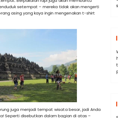
etempat. Berpakaian rapi juga akan membantu
enduduk setempat – mereka tidak akan mengerti
ng asing yang kaya ingin mengenakan t-shirt
t
rung juga menjadi tempat wisata besar, jadi Anda
! Seperti disebutkan dalam bagian di atas –