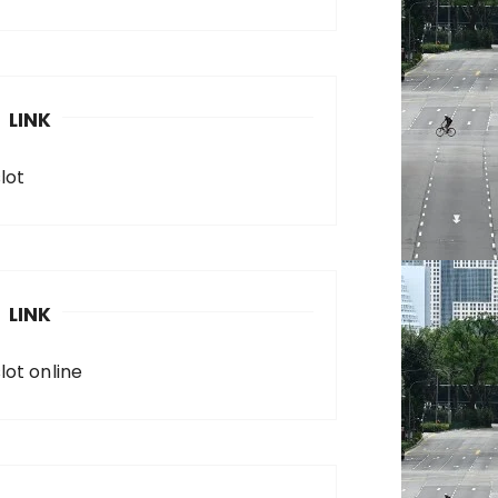
LINK
lot
LINK
lot online