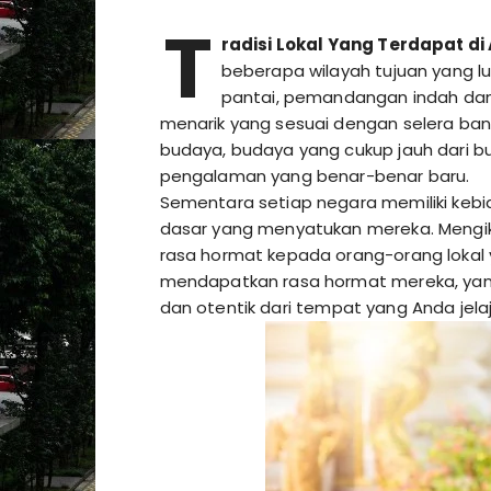
T
radisi Lokal Yang Terdapat di
beberapa wilayah tujuan yang lu
pantai, pemandangan indah dan
menarik yang sesuai dengan selera bany
budaya, budaya yang cukup jauh dari 
pengalaman yang benar-benar baru.
Sementara setiap negara memiliki kebias
dasar yang menyatukan mereka. Mengiku
rasa hormat kepada orang-orang lokal 
mendapatkan rasa hormat mereka, yan
dan otentik dari tempat yang Anda jela