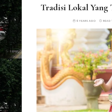
Tradisi Lokal Yang 
6 YEARS AGO
READ 