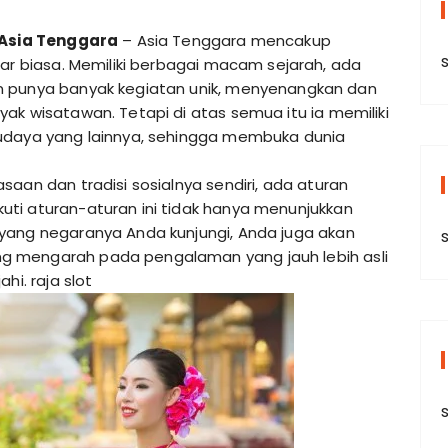
 Asia Tenggara
– Asia Tenggara mencakup
s
ar biasa. Memiliki berbagai macam sejarah, ada
 punya banyak kegiatan unik, menyenangkan dan
ak wisatawan. Tetapi di atas semua itu ia memiliki
budaya yang lainnya, sehingga membuka dunia
aan dan tradisi sosialnya sendiri, ada aturan
ti aturan-aturan ini tidak hanya menunjukkan
yang negaranya Anda kunjungi, Anda juga akan
s
g mengarah pada pengalaman yang jauh lebih asli
jahi.
raja slot
s