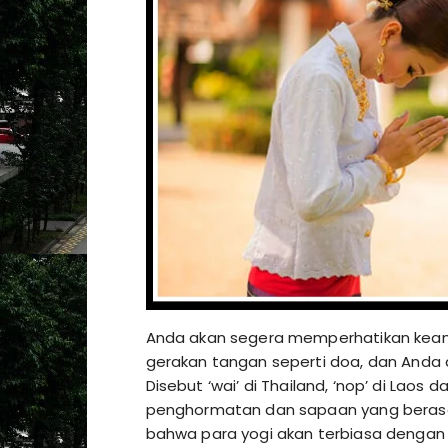
Anda akan segera memperhatikan kean
gerakan tangan seperti doa, dan Anda
Disebut ‘wai’ di Thailand, ‘nop’ di Laos
penghormatan dan sapaan yang berasal d
bahwa para yogi akan terbiasa dengan 