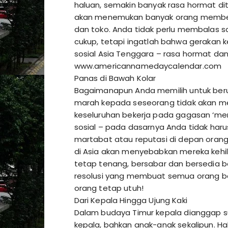
haluan, semakin banyak rasa hormat dit
akan menemukan banyak orang memberi i
dan toko. Anda tidak perlu membalas 
cukup, tetapi ingatlah bahwa gerakan 
sosial Asia Tenggara – rasa hormat da
www.americannamedaycalendar.com
Panas di Bawah Kolar
Bagaimanapun Anda memilih untuk beru
marah kepada seseorang tidak akan m
keseluruhan bekerja pada gagasan ‘men
sosial – pada dasarnya Anda tidak ha
martabat atau reputasi di depan orang 
di Asia akan menyebabkan mereka kehil
tetap tenang, bersabar dan bersedia 
resolusi yang membuat semua orang b
orang tetap utuh!
Dari Kepala Hingga Ujung Kaki
Dalam budaya Timur kepala dianggap su
kepala, bahkan anak-anak sekalipun. H