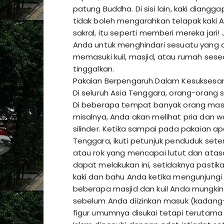
patung Buddha. Di sisi lain, kaki diang
tidak boleh mengarahkan telapak kaki
sakral, itu seperti memberi mereka jari! 
Anda untuk menghindari sesuatu yang a
memasuki kuil, masjid, atau rumah ses
tinggalkan.
Pakaian Berpengaruh Dalam Kesuksesa
Di seluruh Asia Tenggara, orang-orang 
Di beberapa tempat banyak orang masi
misalnya, Anda akan melihat pria dan w
silinder. Ketika sampai pada pakaian a
Tenggara, ikuti petunjuk penduduk set
atau rok yang mencapai lutut dan atas
dapat melakukan ini, setidaknya pas
kaki dan bahu Anda ketika mengunjungi 
beberapa masjid dan kuil Anda mungkin
sebelum Anda diizinkan masuk (kadang-
figur umumnya disukai tetapi terutama 