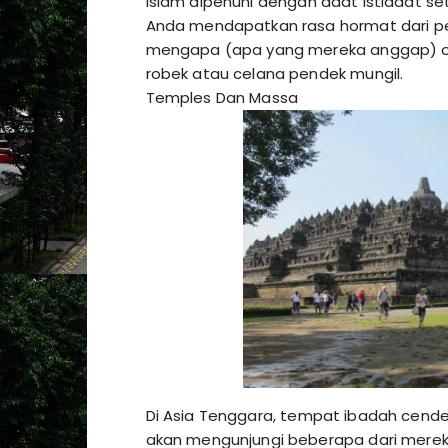
Islam dipenuhi dengan adat istiadat s
Anda mendapatkan rasa hormat dari p
mengapa (apa yang mereka anggap) ora
robek atau celana pendek mungil.
Temples Dan Massa
Di Asia Tenggara, tempat ibadah cende
akan mengunjungi beberapa dari mereka