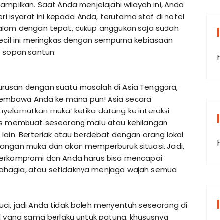
ampilkan. Saat Anda menjelajahi wilayah ini, Anda
syarat ini kepada Anda, terutama staf di hotel
salam dengan tepat, cukup anggukan saja sudah
kecil ini meringkas dengan sempurna kebiasaan
n sopan santun.
rusan dengan suatu masalah di Asia Tenggara,
embawa Anda ke mana pun! Asia secara
yelamatkan muka’ ketika datang ke interaksi
rus membuat seseorang malu atau kehilangan
lain. Berteriak atau berdebat dengan orang lokal
angan muka dan akan memperburuk situasi. Jadi,
berkompromi dan Anda harus bisa mencapai
ahagia, atau setidaknya menjaga wajah semua
ci, jadi Anda tidak boleh menyentuh seseorang di
al yang sama berlaku untuk patung, khususnya