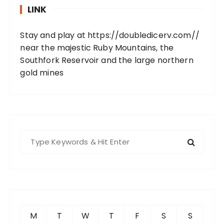
LINK
Stay and play at
https://doubledicerv.com//
near the majestic Ruby Mountains, the
Southfork Reservoir and the large northern
gold mines
S
e
a
r
c
h
f
M
T
W
T
F
S
S
o