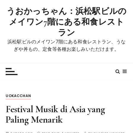
S
うおかっちゃん：浜松駅ビルの
k
i
メイワン7階にある和食レスト
p
ラン
t
o
浜松駅ビルのメイワン7階にある和食レストラン、うな
c
ぎや丼もの、定食等各種お楽しみいただけます。
o
n
t
e
n
t
UOKACCHAN
Festival Musik di Asia yang
Paling Menarik