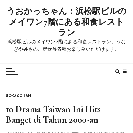
S
うおかっちゃん：浜松駅ビルの
k
i
メイワン7階にある和食レスト
p
ラン
t
o
浜松駅ビルのメイワン7階にある和食レストラン、うな
c
ぎや丼もの、定食等各種お楽しみいただけます。
o
n
t
e
n
t
UOKACCHAN
10 Drama Taiwan Ini Hits
Banget di Tahun 2000-an