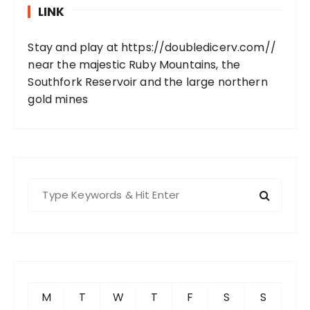
LINK
Stay and play at
https://doubledicerv.com//
near the majestic Ruby Mountains, the
Southfork Reservoir and the large northern
gold mines
S
e
a
r
c
h
f
M
T
W
T
F
S
S
o