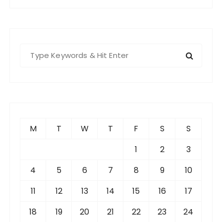
S
e
a
r
c
h
f
M
T
W
T
F
S
S
o
r
1
2
3
:
4
5
6
7
8
9
10
11
12
13
14
15
16
17
18
19
20
21
22
23
24