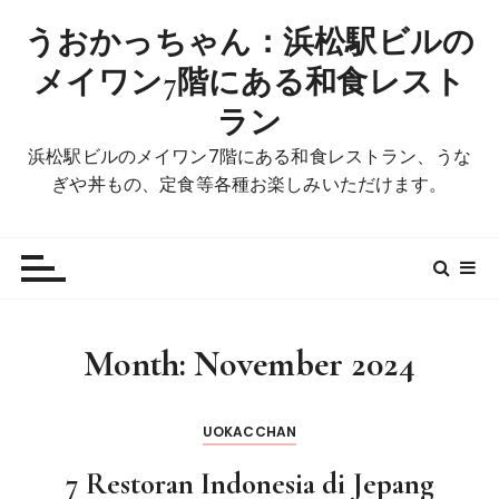
S
うおかっちゃん：浜松駅ビルの
k
i
メイワン7階にある和食レスト
p
ラン
t
o
浜松駅ビルのメイワン7階にある和食レストラン、うな
c
ぎや丼もの、定食等各種お楽しみいただけます。
o
n
t
e
n
t
Month:
November 2024
UOKACCHAN
7 Restoran Indonesia di Jepang