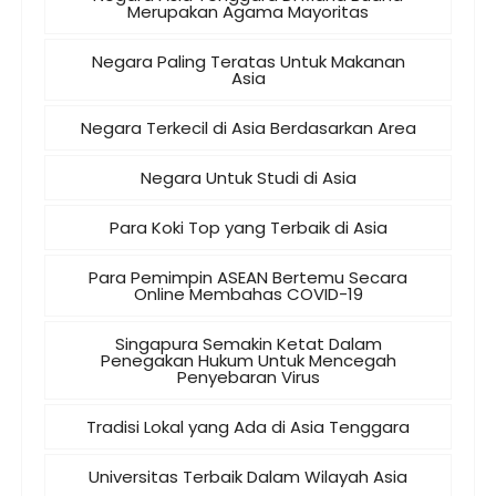
Merupakan Agama Mayoritas
Negara Paling Teratas Untuk Makanan
Asia
Negara Terkecil di Asia Berdasarkan Area
Negara Untuk Studi di Asia
Para Koki Top yang Terbaik di Asia
Para Pemimpin ASEAN Bertemu Secara
Online Membahas COVID-19
Singapura Semakin Ketat Dalam
Penegakan Hukum Untuk Mencegah
Penyebaran Virus
Tradisi Lokal yang Ada di Asia Tenggara
Universitas Terbaik Dalam Wilayah Asia