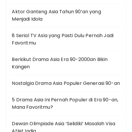
Aktor Ganteng Asia Tahun 90’an yang
Menjadi Idola
8 Serial TV Asia yang Pasti Dulu Pernah Jadi
Favoritmu
Berkikut Drama Asia Era 90-2000an Bikin
Kangen
Nostalgia Drama Asia Populer Generasi 90-an
5 Drama Asia Ini Pernah Populer di Era 90-an,
Mana Favoritmu?
Dewan Olimpiade Asia ‘Selidiki’ Masalah Visa
Atlet India