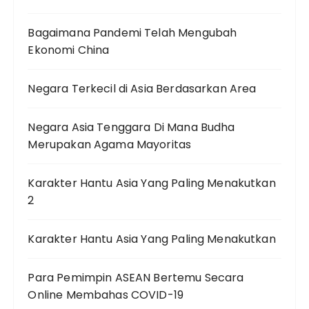
Bagaimana Pandemi Telah Mengubah
Ekonomi China
Negara Terkecil di Asia Berdasarkan Area
Negara Asia Tenggara Di Mana Budha
Merupakan Agama Mayoritas
Karakter Hantu Asia Yang Paling Menakutkan
2
Karakter Hantu Asia Yang Paling Menakutkan
Para Pemimpin ASEAN Bertemu Secara
Online Membahas COVID-19