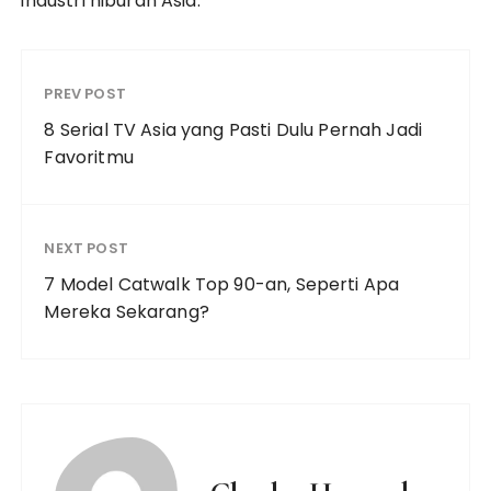
industri hiburan Asia.
PREV POST
8 Serial TV Asia yang Pasti Dulu Pernah Jadi
Favoritmu
NEXT POST
7 Model Catwalk Top 90-an, Seperti Apa
Mereka Sekarang?