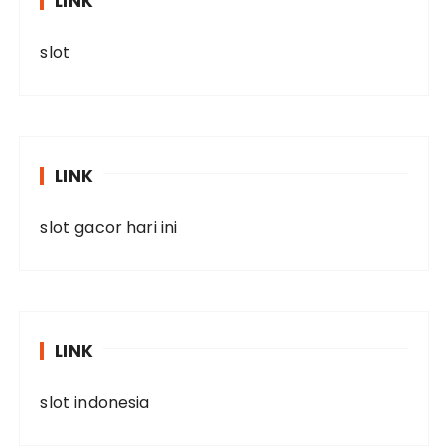
LINK
slot
LINK
slot gacor hari ini
LINK
slot indonesia