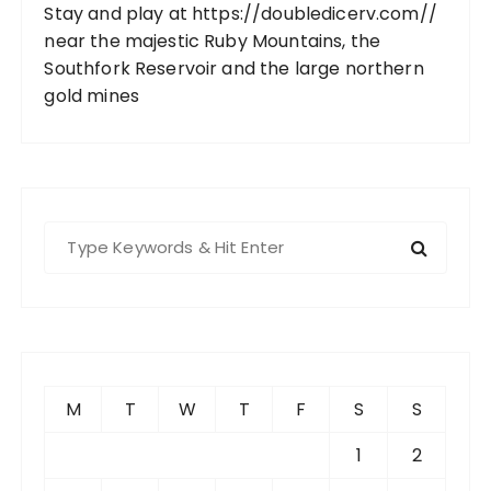
Stay and play at
https://doubledicerv.com//
near the majestic Ruby Mountains, the
Southfork Reservoir and the large northern
gold mines
S
e
a
r
c
h
f
M
T
W
T
F
S
S
o
r
1
2
: