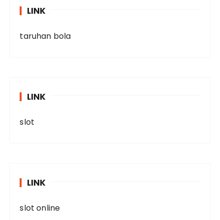
LINK
taruhan bola
LINK
slot
LINK
slot online