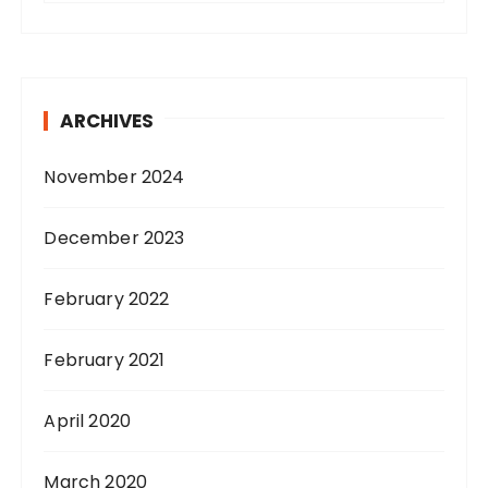
ARCHIVES
November 2024
December 2023
February 2022
February 2021
April 2020
March 2020