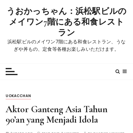
S
うおかっちゃん：浜松駅ビルの
k
i
メイワン7階にある和食レスト
p
ラン
t
o
浜松駅ビルのメイワン7階にある和食レストラン、うな
c
ぎや丼もの、定食等各種お楽しみいただけます。
o
n
t
e
n
t
UOKACCHAN
Aktor Ganteng Asia Tahun
90’an yang Menjadi Idola