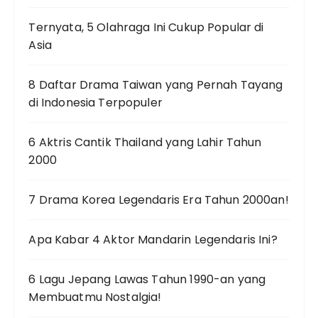
Ternyata, 5 Olahraga Ini Cukup Popular di
Asia
8 Daftar Drama Taiwan yang Pernah Tayang
di Indonesia Terpopuler
6 Aktris Cantik Thailand yang Lahir Tahun
2000
7 Drama Korea Legendaris Era Tahun 2000an!
Apa Kabar 4 Aktor Mandarin Legendaris Ini?
6 Lagu Jepang Lawas Tahun 1990-an yang
Membuatmu Nostalgia!