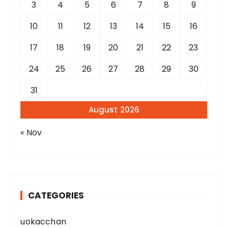
3
4
5
6
7
8
9
10
11
12
13
14
15
16
17
18
19
20
21
22
23
24
25
26
27
28
29
30
31
August 2026
« Nov
CATEGORIES
uokacchan