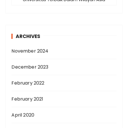
ARCHIVES
November 2024
December 2023
February 2022
February 2021
April 2020