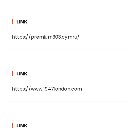
LINK
https://premium303.cymru/
LINK
https://www.1947london.com
LINK