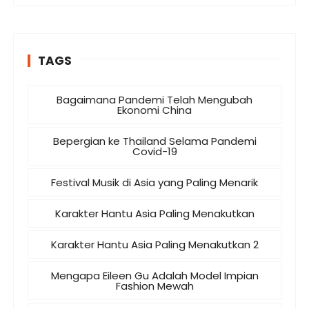
TAGS
Bagaimana Pandemi Telah Mengubah
Ekonomi China
Bepergian ke Thailand Selama Pandemi
Covid-19
Festival Musik di Asia yang Paling Menarik
Karakter Hantu Asia Paling Menakutkan
Karakter Hantu Asia Paling Menakutkan 2
Mengapa Eileen Gu Adalah Model Impian
Fashion Mewah