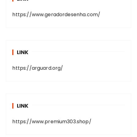
https://www.geradordesenha.com/
LINK
https://arguard.org/
LINK
https://www.premium303.shop/