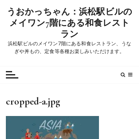
S
うおかっちゃん：浜松駅ビルの
k
i
メイワン7階にある和食レスト
p
ラン
t
o
浜松駅ビルのメイワン7階にある和食レストラン、うな
c
ぎや丼もの、定食等各種お楽しみいただけます。
o
n
t
e
n
t
cropped-a.jpg