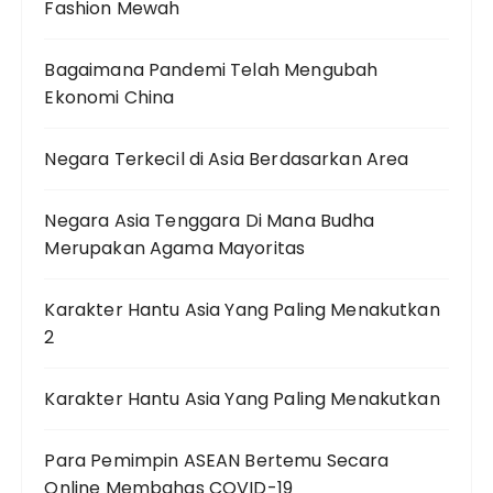
Fashion Mewah
Bagaimana Pandemi Telah Mengubah
Ekonomi China
Negara Terkecil di Asia Berdasarkan Area
Negara Asia Tenggara Di Mana Budha
Merupakan Agama Mayoritas
Karakter Hantu Asia Yang Paling Menakutkan
2
Karakter Hantu Asia Yang Paling Menakutkan
Para Pemimpin ASEAN Bertemu Secara
Online Membahas COVID-19