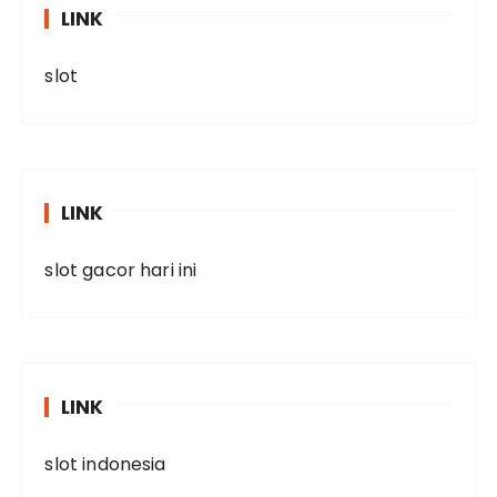
LINK
slot
LINK
slot gacor hari ini
LINK
slot indonesia