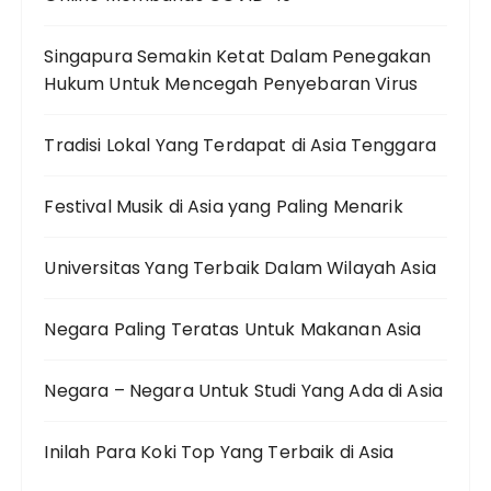
Singapura Semakin Ketat Dalam Penegakan
Hukum Untuk Mencegah Penyebaran Virus
Tradisi Lokal Yang Terdapat di Asia Tenggara
Festival Musik di Asia yang Paling Menarik
Universitas Yang Terbaik Dalam Wilayah Asia
Negara Paling Teratas Untuk Makanan Asia
Negara – Negara Untuk Studi Yang Ada di Asia
Inilah Para Koki Top Yang Terbaik di Asia