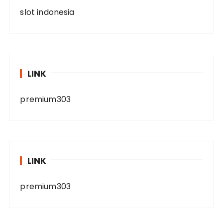
slot indonesia
LINK
premium303
LINK
premium303