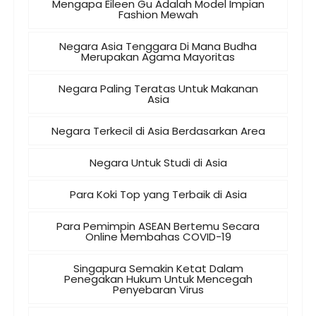
Mengapa Eileen Gu Adalah Model Impian
Fashion Mewah
Negara Asia Tenggara Di Mana Budha
Merupakan Agama Mayoritas
Negara Paling Teratas Untuk Makanan
Asia
Negara Terkecil di Asia Berdasarkan Area
Negara Untuk Studi di Asia
Para Koki Top yang Terbaik di Asia
Para Pemimpin ASEAN Bertemu Secara
Online Membahas COVID-19
Singapura Semakin Ketat Dalam
Penegakan Hukum Untuk Mencegah
Penyebaran Virus