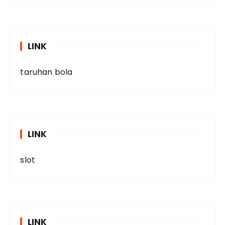
LINK
taruhan bola
LINK
slot
LINK