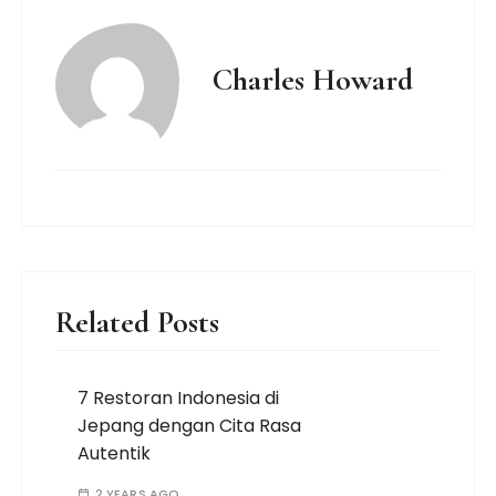
Charles Howard
Related Posts
7 Restoran Indonesia di
Jepang dengan Cita Rasa
Autentik
2 YEARS AGO