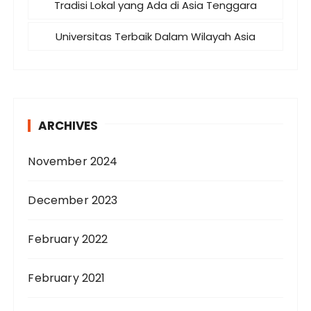
Tradisi Lokal yang Ada di Asia Tenggara
Universitas Terbaik Dalam Wilayah Asia
ARCHIVES
November 2024
December 2023
February 2022
February 2021