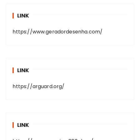
LINK
https://www.geradordesenha.com/
LINK
https://arguard.org/
LINK