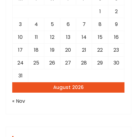
o
r
1
2
:
3
4
5
6
7
8
9
10
11
12
13
14
15
16
17
18
19
20
21
22
23
24
25
26
27
28
29
30
31
August 2026
« Nov