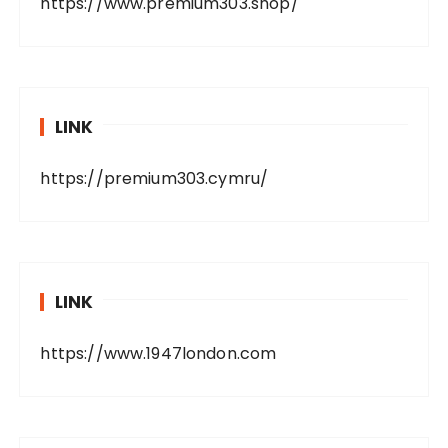
https://www.premium303.shop/
LINK
https://premium303.cymru/
LINK
https://www.1947london.com